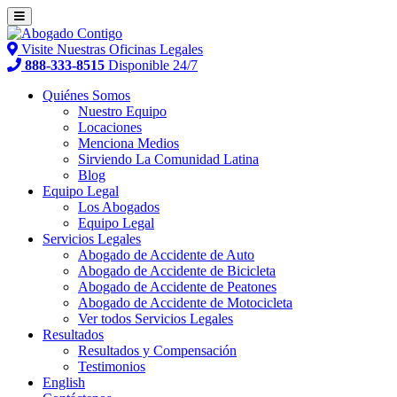
Visite Nuestras Oficinas Legales
888-333-8515
Disponible 24/7
Quiénes Somos
Nuestro Equipo
Locaciones
Menciona Medios
Sirviendo La Comunidad Latina
Blog
Equipo Legal
Los Abogados
Equipo Legal
Servicios Legales
Abogado de Accidente de Auto
Abogado de Accidente de Bicicleta
Abogado de Accidente de Peatones
Abogado de Accidente de Motocicleta
Ver todos Servicios Legales
Resultados
Resultados y Compensación
Testimonios
English