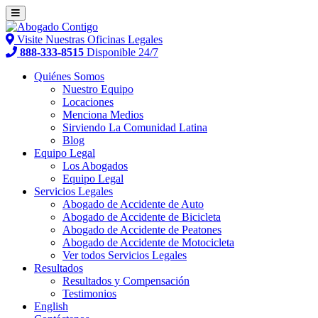
Visite Nuestras Oficinas Legales
888-333-8515
Disponible 24/7
Quiénes Somos
Nuestro Equipo
Locaciones
Menciona Medios
Sirviendo La Comunidad Latina
Blog
Equipo Legal
Los Abogados
Equipo Legal
Servicios Legales
Abogado de Accidente de Auto
Abogado de Accidente de Bicicleta
Abogado de Accidente de Peatones
Abogado de Accidente de Motocicleta
Ver todos Servicios Legales
Resultados
Resultados y Compensación
Testimonios
English