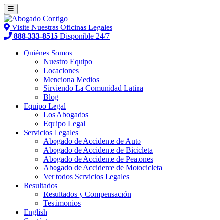
Visite Nuestras Oficinas Legales
888-333-8515
Disponible 24/7
Quiénes Somos
Nuestro Equipo
Locaciones
Menciona Medios
Sirviendo La Comunidad Latina
Blog
Equipo Legal
Los Abogados
Equipo Legal
Servicios Legales
Abogado de Accidente de Auto
Abogado de Accidente de Bicicleta
Abogado de Accidente de Peatones
Abogado de Accidente de Motocicleta
Ver todos Servicios Legales
Resultados
Resultados y Compensación
Testimonios
English