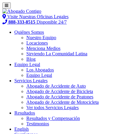
Visite Nuestras Oficinas Legales
888-333-8515
Disponible 24/7
Quiénes Somos
Nuestro Equipo
Locaciones
Menciona Medios
Sirviendo La Comunidad Latina
Blog
Equipo Legal
Los Abogados
Equipo Legal
Servicios Legales
Abogado de Accidente de Auto
Abogado de Accidente de Bicicleta
Abogado de Accidente de Peatones
Abogado de Accidente de Motocicleta
Ver todos Servicios Legales
Resultados
Resultados y Compensación
Testimonios
English