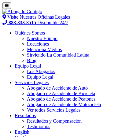
Visite Nuestras Oficinas Legales
888-333-8515
Disponible 24/7
Quiénes Somos
Nuestro Equipo
Locaciones
Menciona Medios
Sirviendo La Comunidad Latina
Blog
Equipo Legal
Los Abogados
Equipo Legal
Servicios Legales
Abogado de Accidente de Auto
Abogado de Accidente de Bicicleta
Abogado de Accidente de Peatones
Abogado de Accidente de Motocicleta
Ver todos Servicios Legales
Resultados
Resultados y Compensación
Testimonios
English