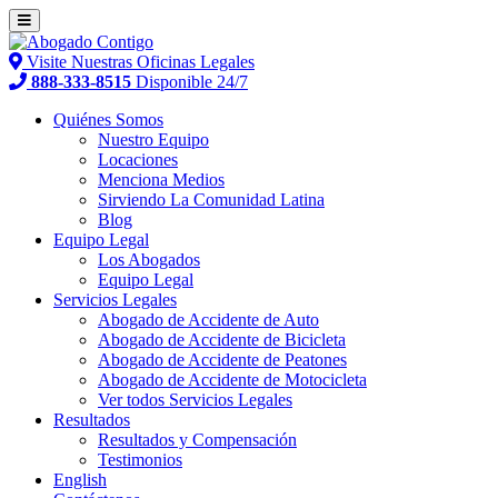
Visite Nuestras Oficinas Legales
888-333-8515
Disponible 24/7
Quiénes Somos
Nuestro Equipo
Locaciones
Menciona Medios
Sirviendo La Comunidad Latina
Blog
Equipo Legal
Los Abogados
Equipo Legal
Servicios Legales
Abogado de Accidente de Auto
Abogado de Accidente de Bicicleta
Abogado de Accidente de Peatones
Abogado de Accidente de Motocicleta
Ver todos Servicios Legales
Resultados
Resultados y Compensación
Testimonios
English