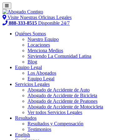
Visite Nuestras Oficinas Legales
888-333-8515
Disponible 24/7
Quiénes Somos
Nuestro Equipo
Locaciones
Menciona Medios
Sirviendo La Comunidad Latina
Blog
Equipo Legal
Los Abogados
Equipo Legal
Servicios Legales
Abogado de Accidente de Auto
Abogado de Accidente de Bicicleta
Abogado de Accidente de Peatones
Abogado de Accidente de Motocicleta
Ver todos Servicios Legales
Resultados
Resultados y Compensación
Testimonios
English