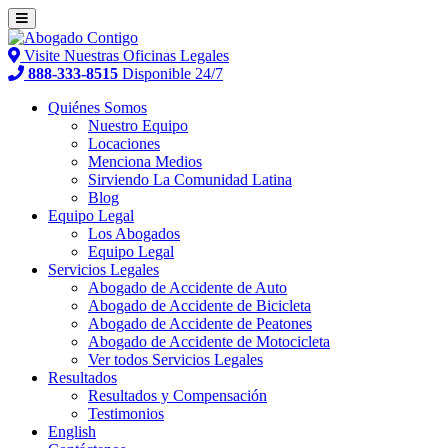
Visite Nuestras Oficinas Legales
888-333-8515
Disponible 24/7
Quiénes Somos
Nuestro Equipo
Locaciones
Menciona Medios
Sirviendo La Comunidad Latina
Blog
Equipo Legal
Los Abogados
Equipo Legal
Servicios Legales
Abogado de Accidente de Auto
Abogado de Accidente de Bicicleta
Abogado de Accidente de Peatones
Abogado de Accidente de Motocicleta
Ver todos Servicios Legales
Resultados
Resultados y Compensación
Testimonios
English