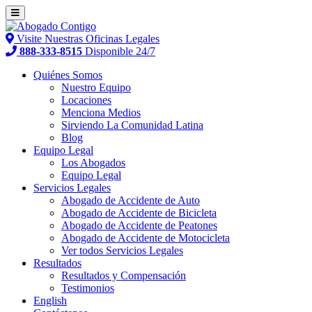
Visite Nuestras Oficinas Legales
888-333-8515
Disponible 24/7
Quiénes Somos
Nuestro Equipo
Locaciones
Menciona Medios
Sirviendo La Comunidad Latina
Blog
Equipo Legal
Los Abogados
Equipo Legal
Servicios Legales
Abogado de Accidente de Auto
Abogado de Accidente de Bicicleta
Abogado de Accidente de Peatones
Abogado de Accidente de Motocicleta
Ver todos Servicios Legales
Resultados
Resultados y Compensación
Testimonios
English