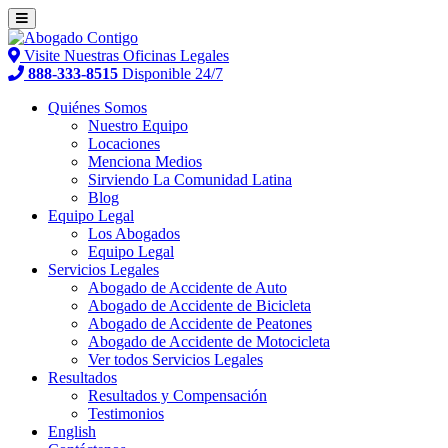
Visite Nuestras Oficinas Legales
888-333-8515
Disponible 24/7
Quiénes Somos
Nuestro Equipo
Locaciones
Menciona Medios
Sirviendo La Comunidad Latina
Blog
Equipo Legal
Los Abogados
Equipo Legal
Servicios Legales
Abogado de Accidente de Auto
Abogado de Accidente de Bicicleta
Abogado de Accidente de Peatones
Abogado de Accidente de Motocicleta
Ver todos Servicios Legales
Resultados
Resultados y Compensación
Testimonios
English