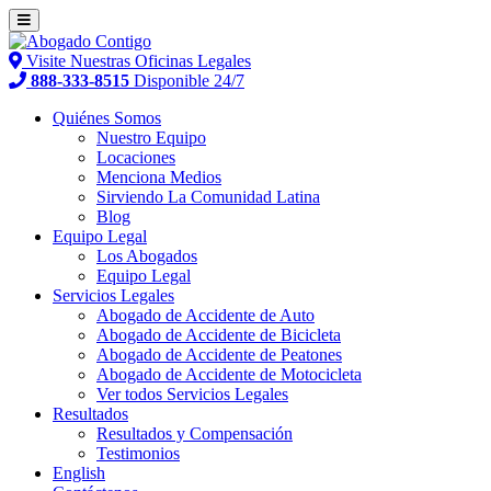
Visite Nuestras Oficinas Legales
888-333-8515
Disponible 24/7
Quiénes Somos
Nuestro Equipo
Locaciones
Menciona Medios
Sirviendo La Comunidad Latina
Blog
Equipo Legal
Los Abogados
Equipo Legal
Servicios Legales
Abogado de Accidente de Auto
Abogado de Accidente de Bicicleta
Abogado de Accidente de Peatones
Abogado de Accidente de Motocicleta
Ver todos Servicios Legales
Resultados
Resultados y Compensación
Testimonios
English