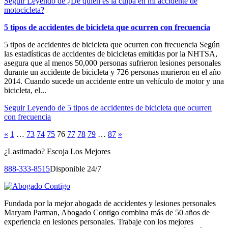
Seguir Leyendo
de ¿De quién es la culpa en mi accidente de
motocicleta?
5 tipos de accidentes de bicicleta que ocurren con frecuencia
5 tipos de accidentes de bicicleta que ocurren con frecuencia Según
las estadísticas de accidentes de bicicletas emitidas por la NHTSA,
asegura que al menos 50,000 personas sufrieron lesiones personales
durante un accidente de bicicleta y 726 personas murieron en el año
2014. Cuando sucede un accidente entre un vehículo de motor y una
bicicleta, el...
Seguir Leyendo
de 5 tipos de accidentes de bicicleta que ocurren
con frecuencia
«
1
…
73
74
75
76
77
78
79
…
87
»
¿Lastimado?
Escoja Los Mejores
888-333-8515
Disponible 24/7
Fundada por la mejor abogada de accidentes y lesiones personales
Maryam Parman, Abogado Contigo combina más de 50 años de
experiencia en lesiones personales. Trabaje con los mejores