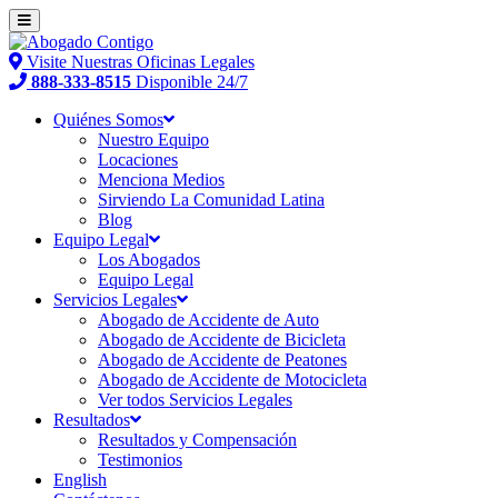
Visite Nuestras Oficinas Legales
888-333-8515
Disponible 24/7
Quiénes Somos
Nuestro Equipo
Locaciones
Menciona Medios
Sirviendo La Comunidad Latina
Blog
Equipo Legal
Los Abogados
Equipo Legal
Servicios Legales
Abogado de Accidente de Auto
Abogado de Accidente de Bicicleta
Abogado de Accidente de Peatones
Abogado de Accidente de Motocicleta
Ver todos Servicios Legales
Resultados
Resultados y Compensación
Testimonios
English